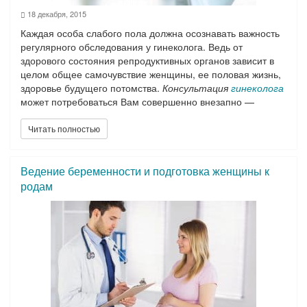
18 декабря, 2015
Каждая особа слабого пола должна осознавать важность
регулярного обследования у гинеколога. Ведь от
здорового состояния репродуктивных органов зависит в
целом общее самочувствие женщины, ее половая жизнь,
здоровье будущего потомства.
Консультация
гинеколога
может потребоваться Вам совершенно внезапно —
вследствие неприятных или болезненных ощущений в
интимной области. Если же Вы заботитесь о своем
Читать полностью
здоровье, регулярно проверяете работу своего
организма, визит к врачу может быть запланированным.
Ведение беременности и подготовка женщины к
Консультация гинеколога
и соответствующее
родам
обследование позволит выявить имеющуюся проблему в
мочеполовой системе на ранней стадии и назначить
эффективное лечение.