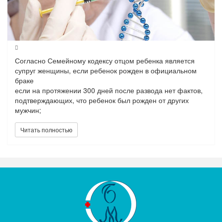
Согласно Семейному кодексу отцом ребенка является
супруг женщины, если ребенок рожден в официальном
браке
если на протяжении 300 дней после развода нет фактов,
подтверждающих, что ребенок был рожден от других
мужчин;
если сожители, являющиеся родителями подали общее
заявление в ЗАГС.
Читать полностью
Для установления отцовства без ДНК анализа используют:
1- проведение анализа групп крови и резус
принадлежности;
2- внешнее сходство;
3-вычисление даты возможного зачатия.
Если эти исследования не становятся достаточно
убедительными , можно провести в нашем центре
«БоноМед» бесплатную консультацию.