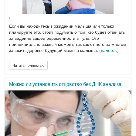
Если вы находитесь в ожидании малыша или только
планируете это, стоит подумать о том, кто будет отвечать
за ведение вашей беременности в Туле. Это
принципиально важный момент, так как от него во многом
зависит здоровье будущей мамы и малыша.
(далее…)
Читать полностью
Если у Вас имеются нарушения менструального цикла,
нужно подобрать оптимальный метод контрацепции или, к
Можно ли установить отцовство без ДНК анализа.
примеру, есть вопросы по планированию беременности,
не стесняйтесь! Скорей записывайтесь на
консультацию
к гинекологу в Туле
в медицинский центр
«Бономед»
.
Наши компетентные, деликатные специалисты с
удовольствием помогут Вам решить любую систему и
сделают все возможное, чтобы как можно скорее вернуть
Вам женское здоровье и счастье!
НАШИ КОНТАКТЫ