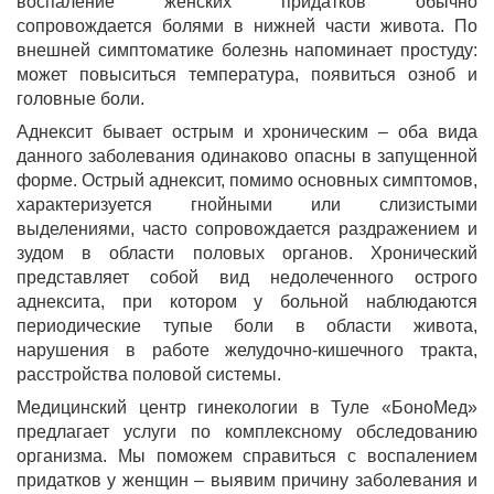
воспаление женских придатков обычно
сопровождается болями в нижней части живота. По
внешней симптоматике болезнь напоминает простуду:
может повыситься температура, появиться озноб и
головные боли.
Аднексит бывает острым и хроническим – оба вида
данного заболевания одинаково опасны в запущенной
форме. Острый аднексит, помимо основных симптомов,
характеризуется гнойными или слизистыми
выделениями, часто сопровождается раздражением и
зудом в области половых органов. Хронический
представляет собой вид недолеченного острого
аднексита, при котором у больной наблюдаются
периодические тупые боли в области живота,
нарушения в работе желудочно-кишечного тракта,
расстройства половой системы.
Медицинский центр гинекологии в Туле «БоноМед»
предлагает услуги по комплексному обследованию
организма. Мы поможем справиться с воспалением
придатков у женщин – выявим причину заболевания и