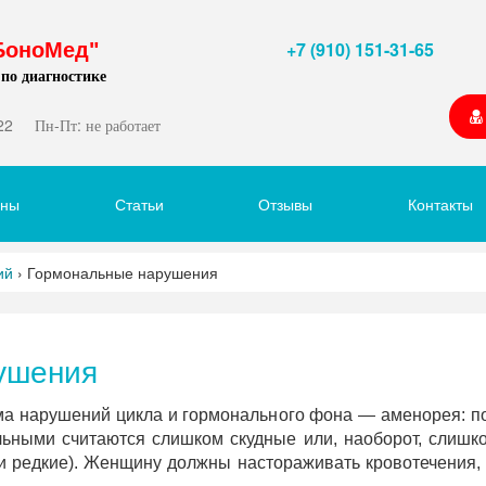
+7 (910) 151-31-65
БоноМед"
 по диагностике
22
Пн-Пт: не работает
ены
Статьи
Отзывы
Контакты
ий
›
Гормональные нарушения
ушения
а нарушений цикла и гормонального фона — аменорея: по
ельными считаются слишком скудные или, наоборот, слишк
ли редкие). Женщину должны настораживать кровотечения,