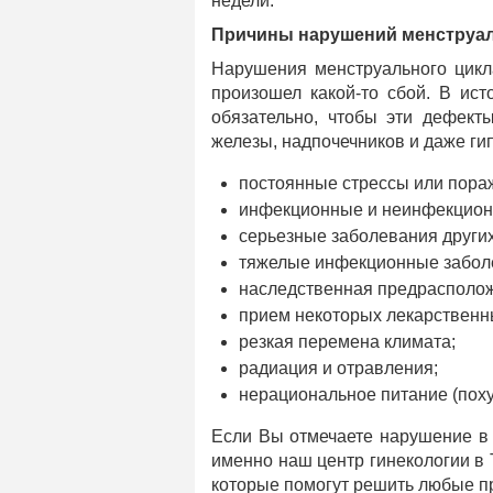
недели.
Причины нарушений менструал
Нарушения менструального цикла
произошел какой-то сбой. В ис
обязательно, чтобы эти дефект
железы, надпочечников и даже ги
постоянные стрессы или пора
инфекционные и неинфекционн
серьезные заболевания других 
тяжелые инфекционные забол
наследственная предрасполож
прием некоторых лекарственн
резкая перемена климата;
радиация и отравления;
нерациональное питание (пох
Если Вы отмечаете нарушение в 
именно наш центр гинекологии в
которые помогут решить любые п