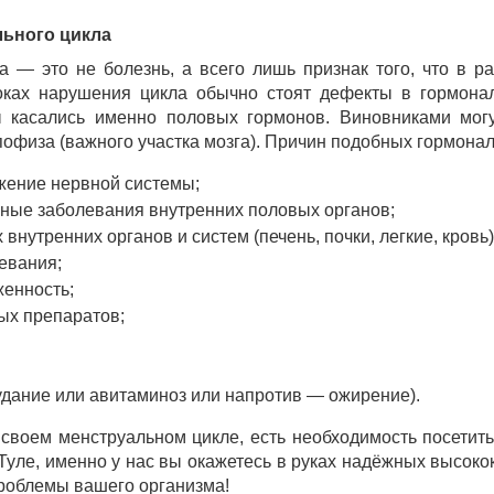
ьного цикла
 — это не болезнь, а всего лишь признак того, что в р
токах нарушения цикла обычно стоят дефекты в гормона
ы касались именно половых гормонов. Виновниками мог
пофиза (важного участка мозга). Причин подобных гормона
жение нервной системы;
ые заболевания внутренних половых органов;
внутренних органов и систем (печень, почки, легкие, кровь)
евания;
енность;
ых препаратов;
удание или авитаминоз или напротив — ожирение).
своем менструальном цикле, есть необходимость посетить
 Туле, именно у нас вы окажетесь в руках надёжных высо
роблемы вашего организма!