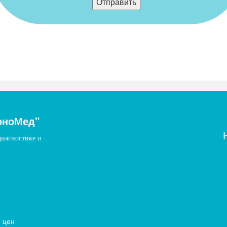
оноМед"
диагностике и
 цен