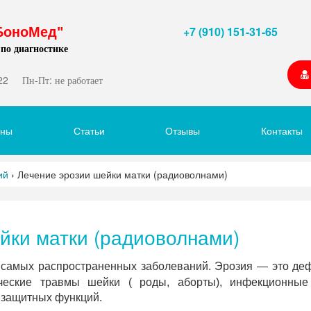
+7 (910) 151-31-65
БоноМед"
 по диагностике
22
Пн-Пт: не работает
ены
Статьи
Отзывы
Контакты
ий
›
Лечение эрозии шейки матки (радиоволнами)
йки матки (радиоволнами)
самых распространенных заболеваний. Эрозия — это дефе
ческие травмы шейки ( роды, аборты), инфекционные
 защитных функций.