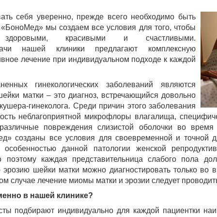
ать себя уверенно, прежде всего необходимо быть
 «БоноМед» мы создаем все условия для того, чтобы
доровыми, красивыми и счастливыми.
рачи нашей клиники предлагают комплексную
ивное лечение при индивидуальном подходе к каждой
енных гинекологических заболеваний являются
шейки матки – это диагноз, встречающийся довольно
кушера-гинеколога. Среди причин этого заболевания
ость неблагоприятной микрофлоры влагалища, специфиче
 различные повреждения слизистой оболочки во время
ед» созданы все условия для своевременной и точной ди
 особенностью данной патологии женской репродукти
о поэтому каждая представительница слабого пола дол
ю эрозию шейки матки можно диагностировать только во в
ком случае лечение миомы матки и эрозии следует проводит
менно в нашей клинике?
ты подбирают индивидуально для каждой пациентки наи