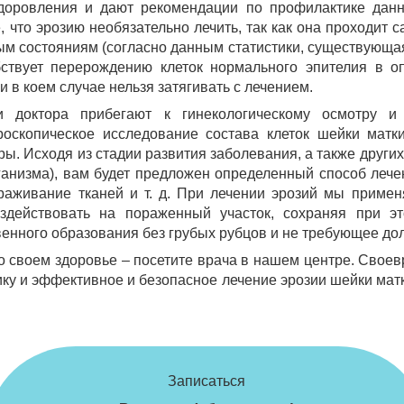
доровления и дают рекомендации по профилактике данн
 что эрозию необязательно лечить, так как она проходит с
ым состояниям (согласно данным статистики, существующа
бствует перерождению клеток нормального эпителия в оп
 в коем случае нельзя затягивать с лечением.
 доктора прибегают к гинекологическому осмотру и 
скопическое исследование состава клеток шейки матки
ы. Исходя из стадии развития заболевания, а также друг
анизма), вам будет предложен определенный способ лече
раживание тканей и т. д. При лечении эрозий мы приме
здействовать на пораженный участок, сохраняя при э
енного образования без грубых рубцов и не требующее до
о своем здоровье – посетите врача в нашем центре. Сво
ику и эффективное и безопасное лечение эрозии шейки матк
Записаться