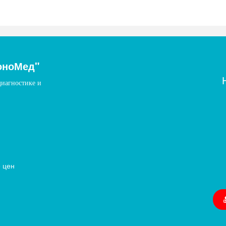
оноМед"
диагностике и
 цен