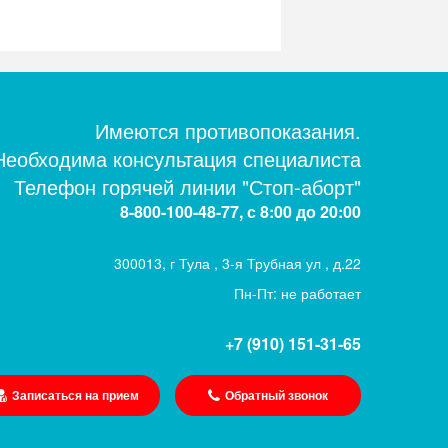
Имеются противопоказания.
Необходима консультация специалиста
Телефон горячей линии "Стоп-аборт"
8-800-100-48-77, с 8:00 до 20:00
300013, г Тула , 3-я Трубная ул , д.22
Пн-Пт: не работает
+7 (910) 151-31-65
Записаться на прием
Обратный звонок