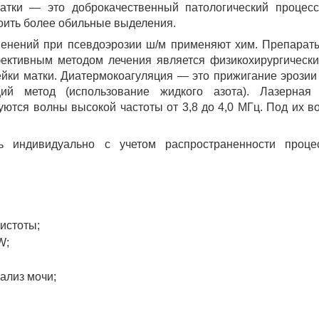
атки — это доброкачественный патологический процесс
оить более обильные выделения.
енений при псевдоэрозии ш/м применяют хим. Препараты,
ективным методом лечения является физикохирургически
йки матки. Диатермокоагуляция — это прижигание эрозии 
ий метод (использование жидкого азота). Лазерная 
ются волны высокой частоты от 3,8 до 4,0 МГц. Под их в
 индивидуально с учетом распространенности процесса
истоты;
W;
ализ мочи;