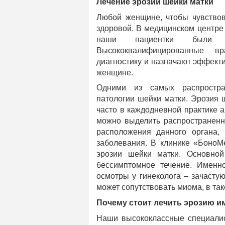
Лечение эрозии шейки матки
Любой женщине, чтобы чувствов
здоровой. В медицинском центре
наши пациентки были з
Высококвалифицированные в
диагностику и назначают эффект
женщине.
Одними из самых распростран
патологии шейки матки. Эрозия 
часто в каждодневной практике а
можно выделить распространенн
расположения данного органа,
заболевания. В клинике «БоноМ
эрозии шейки матки. Основной
бессимптомное течение. Именн
осмотры у гинеколога – зачасту
может сопутствовать миома, в та
Почему стоит лечить эрозию и
Наши высококлассные специалис