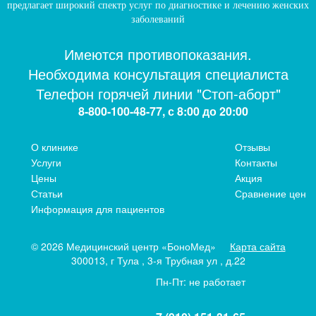
и максимально демократичные
цены
на услуги.
предлагает широкий спектр услуг по диагностике и лечению женских
Записаться
Записаться на ультразвуковое исследование Вы
заболеваний
можете в удобное время по телефонам:
Ваше имя (обязательно)
Имеются противопоказания.
+7 (4872) 24-66-36
Необходима консультация специалиста
Ваш телефон (обязательно)
8-910-151-3165
Телефон горячей линии "Стоп-аборт"
Сообщение
8-800-100-48-77, с 8:00 до 20:00
О клинике
Отзывы
Услуги
Контакты
Цены
Акция
Статьи
Сравнение цен
Информация для пациентов
Согласен с правилами обработки персональных
данных установленными в
политике конфиденциальности
© 2026 Медицинский центр «БоноМед»
Карта сайта
300013, г Тула , 3-я Трубная ул , д.22
Введите код с картинки:
Пн-Пт: не работает