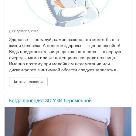
22 декабря, 2015
Здоровье — пожалуй, самое важное, что может быть в
жизни человека. А женское здоровье — ценно вдвойне!
Ведь представительница прекрасного пола — в первую
очередь, мама или же потенциальная родительница.
Именно поэтому при малейшем недомогании или
дискомфорте в интимной области следует записать к
гинекологу.
Читать полностью
Только специалист, обладающий необходимой
квалификацией и большим практическим опытом в
области, сможет определить причину недомогания и
Когда проводят 3D УЗИ беременной
назначить скорейшее эффективное лечение.
Если у Вас появились тревожные симптомы или какие-
либо болезненные ощущения в области мочеполовой
системы, спешите
записаться к гинекологу в Туле
в
медицинский центр
«Бономед»
! Здесь Вас ждут лучшие