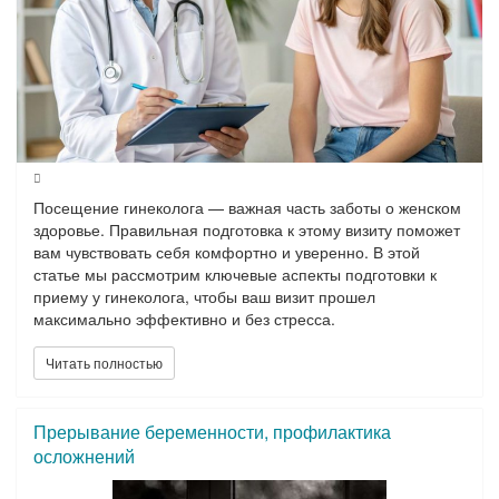
Посещение гинеколога — важная часть заботы о женском
здоровье. Правильная подготовка к этому визиту поможет
вам чувствовать себя комфортно и уверенно. В этой
статье мы рассмотрим ключевые аспекты подготовки к
приему у гинеколога, чтобы ваш визит прошел
максимально эффективно и без стресса.
1. Запись на прием
Читать полностью
1.1 Выбор специалиста
Прерывание беременности, профилактика
Выбирайте врача, которому вы доверяете. Если это ваш
первый визит или вы хотите сменить врача, обратите
осложнений
внимание на рекомендации друзей или отзывы в
интернете.