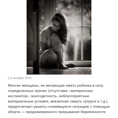
1.2 Уточнение вопросов
При записи на прием подумайте о том, какие вопросы вы
хотели бы обсудить с врачом. Это может быть связано с
вашим состоянием здоровья, менструальным циклом или
планированием беременности.
6 октября, 2015
Многие женщины, не желающие иметь ребенка в силу
определенных причин (отсутствие «материнских
инстинктов», многодетность, неблагоприятные
материальные условия, внезапная смерть супруга и т.д.),
предпочитают решить сложившуюся ситуацию с помощью
аборта — преднамеренного прерывания беременности
на сроках до 28 недель. Однако, не многие знают, что